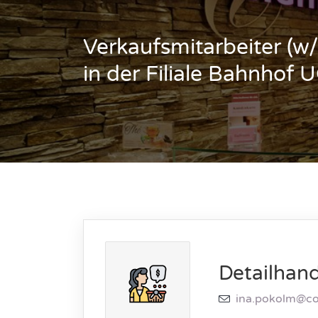
Verkaufsmitarbeiter (
in der Filiale Bahnhof 
Detailhand
ina.pokolm@con