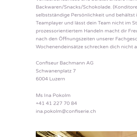
Backwaren/Snacks/Schokolade. (Konditorei/C
selbstständige Persönlichkeit und behältst 
Teamplayer und lässt dein Team nicht im S
prozessorientiertem Handeln macht dir Freu
nach den Öffnungszeiten unserer Fachgesch
Wochenendeinsätze schrecken dich nicht ab
Confiseur Bachmann AG
Schwanenplatz 7
6004 Luzern
Ms Ina Pokolm
+41 41 227 70 84
ina.pokolm@confiserie.ch