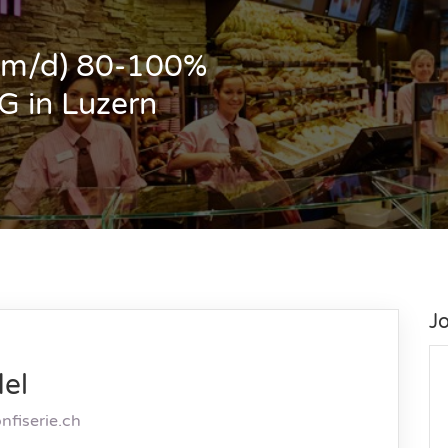
w/m/d) 80-100%
UG in Luzern
J
el
fiserie.ch