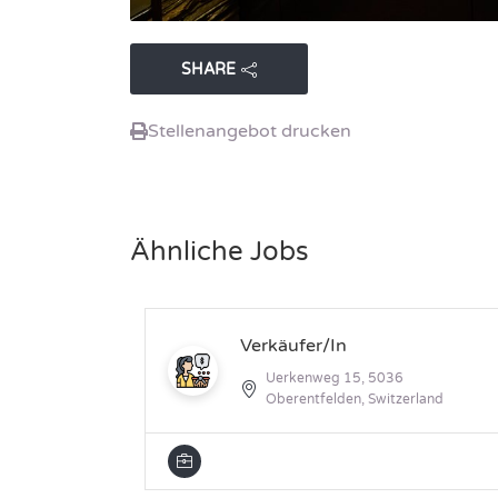
SHARE
Stellenangebot drucken
Ähnliche Jobs
Verkäufer/In
Uerkenweg 15, 5036
Oberentfelden, Switzerland