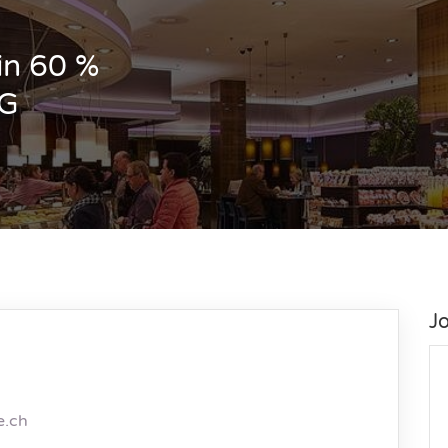
in 60 %
AG
J
e.ch