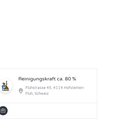
Re
Reinigungskraft ca. 80 %
4
Flühstrasse 45, 4114 Hofstetten-
Flüh, Schweiz