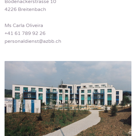
Bodenackerstrasse 10
4226 Breitenbach
Ms Carla Oliveira
+41 61 789 92 26
personaldienst@azbb.ch